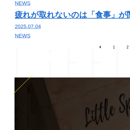
NEWS
完全予約制 10:00～17:00
不定休
疲れが取れないのは「食事」が
〒990-0886
山形市嶋南 ※詳しい住所は予約確定後
2025.07.04
Litt
NEWS
1
2