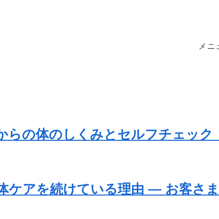
メニ
代からの体のしくみとセルフチェック
体ケアを続けている理由 ― お客さま