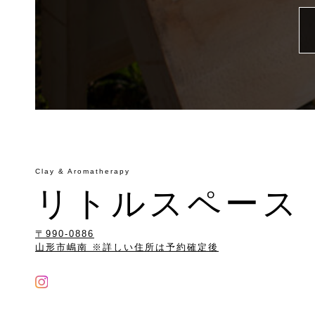
利用規約
商取引法
個人情報保護法
Clay & Aromatherapy
リトルスペース
〒990-0886
山形市嶋南 ※詳しい住所は予約確定後