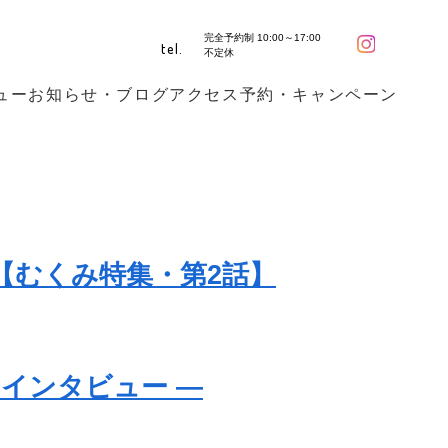
完全予約制 10:00～17:00
tel.
不定休
ュー
お知らせ・ブログ
アクセス
予約・キャンペーン
【むくみ特集・第2話】
インタビュー ―