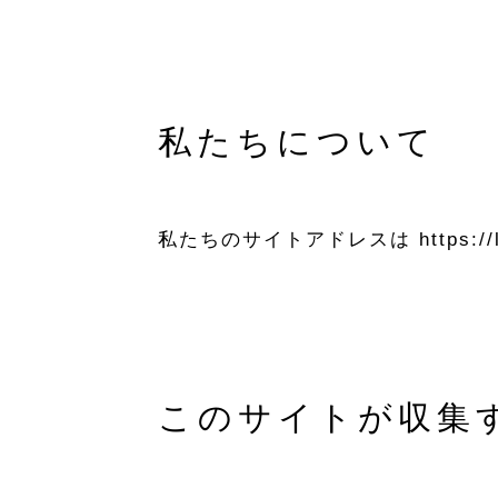
完全予約制 10:00～17:00
不定休
〒990-0886
山形市嶋南 ※詳しい住所は予約確定後
私たちについて
私たちのサイトアドレスは https://lit
このサイトが収集