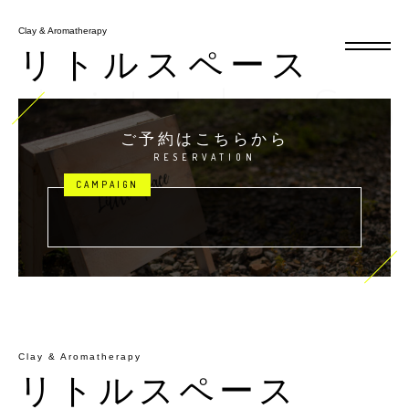
Clay & Aromatherapy
Clay & Aromatherapy
リトルスペース
リトルスペース
LittleS
ご予約はこちらから
メニュー
RESERVATION
お知らせ・ブログ
アクセス
予約・キャンペーン
Clay & Aromatherapy
リトルスペース
tel.