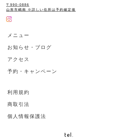
完全予約制 10:00～17:00
〒990-0886
不定休
山形市嶋南 ※詳しい住所は予約確定後
〒990-0886
山形市嶋南 ※詳しい住所は予約確定後
メニュー
お知らせ・ブログ
ご予約はこちらから
アクセス
RESERVATION
予約・キャンペーン
利用規約
商取引法
個人情報保護法
利用規約
商取引法
個人情報保護法
tel.