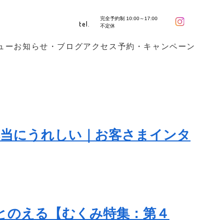
完全予約制 10:00～17:00
tel.
不定休
ュー
お知らせ・ブログ
アクセス
予約・キャンペーン
本当にうれしい｜お客さまインタ
とのえる【むくみ特集：第４