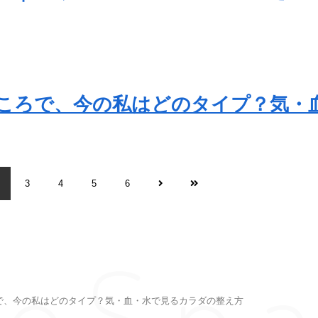
ところで、今の私はどのタイプ？気
ご予約はこちらから
3
4
5
6
RESERVATION
leSp
ろで、今の私はどのタイプ？気・血・水で見るカラダの整え方