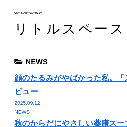
Clay & Aromatherapy
Clay & Aromatherapy
リトルスペース
リトルスペース
メニュー
NEWS
お知らせ・ブログ
アクセス
顔のたるみがやばかった私。「
予約・キャンペーン
ビュー
2025.09.12
NEWS
秋のからだにやさしい薬膳スー
tel.