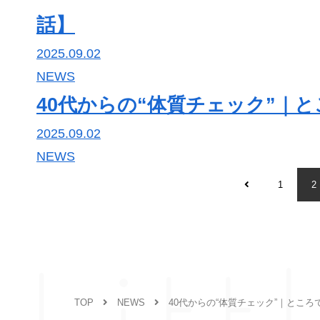
完全予約制 10:00～17:00
話】
不定休
〒990-0886
2025.09.02
山形市嶋南 ※詳しい住所は予約確定後
NEWS
40代からの“体質チェック”｜
2025.09.02
NEWS
1
2
Litt
TOP
NEWS
40代からの“体質チェック”｜とこ