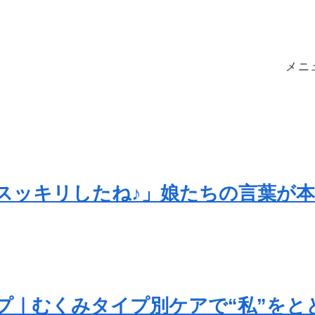
メニ
スッキリしたね♪」娘たちの言葉が
プ｜むくみタイプ別ケアで“私”をと