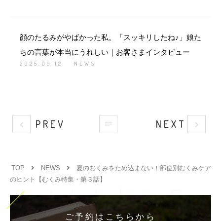
顔のたるみがやばかった私。「スッキリしたね♪」娘た
ちの言葉が本当にうれしい｜お客さまインタビュー
2025.09.12
NEWS
PREV
NEXT
TOP
NEWS
夏のむくみをため込まない！部位別むくみケア
のヒント【むくみ特集・第３話】
LittleS
ご予約はこちらから