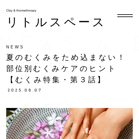
Clay & Aromatherapy
Clay & Aromatherapy
リトルスペース
リトルスペース
NEWS & 
NEWS
メニュー
夏のむくみをため込まない！
お知らせ・ブログ
部位別むくみケアのヒント
アクセス
【むくみ特集・第３話】
2025.08.07
予約・キャンペーン
tel.