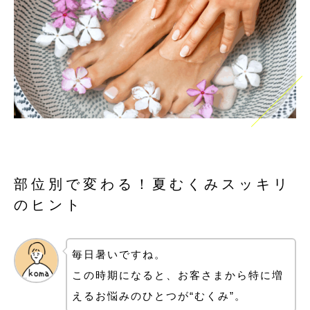
完全予約制 10:00～17:00
不定休
〒990-0886
山形市嶋南 ※詳しい住所は予約確定後
ご予約はこちらから
RESERVATION
部位別で変わる！夏むくみスッキリ
のヒント
毎日暑いですね。
利用規約
商取引法
個人情報保護法
この時期になると、お客さまから特に増
えるお悩みのひとつが“むくみ”。