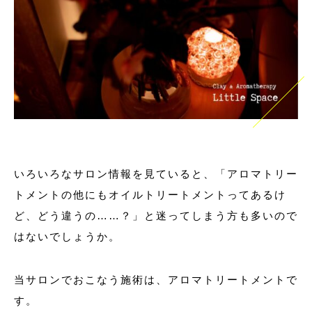
完全予約制 10:00～17:00
不定休
〒990-0886
山形市嶋南 ※詳しい住所は予約確定後
ご予約はこちらから
RESERVATION
いろいろなサロン情報を見ていると、「アロマトリー
トメントの他にもオイルトリートメントってあるけ
ど、どう違うの……？」と迷ってしまう方も多いので
はないでしょうか。
利用規約
商取引法
個人情報保護法
当サロンでおこなう施術は、アロマトリートメントで
す。